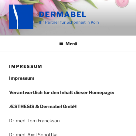
Zum
Inhalt
DERMABEL
springen
Ihr Partner für Schönheit in Köln
Menü
IMPRESSUM
Impressum
Verantwortlich für den Inhalt dieser Homepage:
ÆSTHESIS & Dermabel GmbH
Dr. med. Tom Franckson
Dr. med. Axel Sobottka