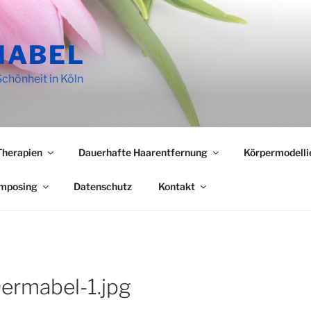
MABEL
Schönheit in Köln
Therapien
Dauerhafte Haarentfernung
Körpermodelli
omposing
Datenschutz
Kontakt
ermabel-1.jpg