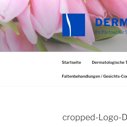
Zum
Inhalt
springen
DER
Ihr Partner für 
Startseite
Dermatologische 
Faltenbehandlungen / Gesichts-C
cropped-Logo-D