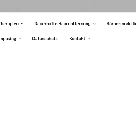
Therapien
Dauerhafte Haarentfernung
Körpermodelli
omposing
Datenschutz
Kontakt
Herzlich willkommen bei Dermabel –
Ihrem Institut für Schönheit und Ästh
Bei Dermabel in Köln erwartet Sie medi
höchstem Niveau verbunden mit einem
für Ihre individuellen Behandlungswünsc
jährige Erfahrung in der ästhetischen Me