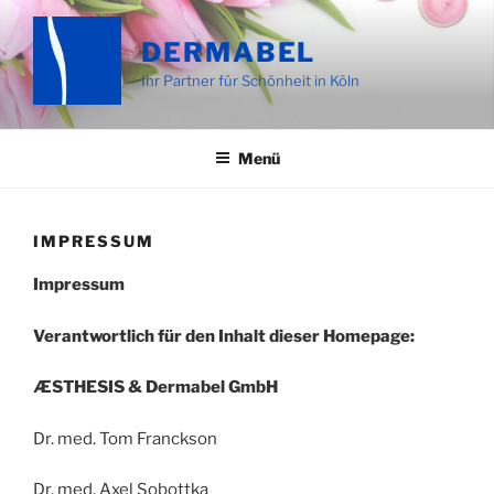
Zum
Inhalt
DERMABEL
springen
Ihr Partner für Schönheit in Köln
Menü
IMPRESSUM
Impressum
Verantwortlich für den Inhalt dieser Homepage:
ÆSTHESIS & Dermabel GmbH
Dr. med. Tom Franckson
Dr. med. Axel Sobottka