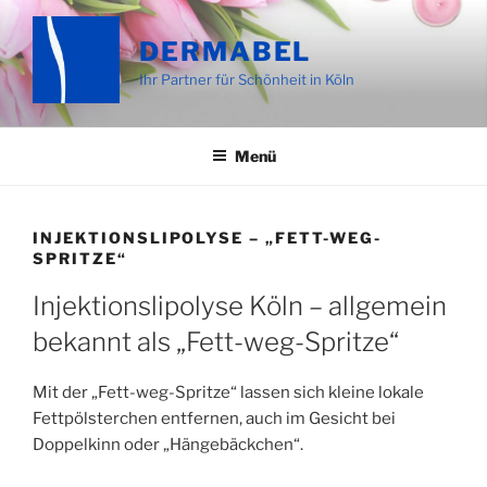
Zum
Inhalt
DERMABEL
springen
Ihr Partner für Schönheit in Köln
Menü
INJEKTIONSLIPOLYSE – „FETT-WEG-
SPRITZE“
Injektionslipolyse Köln – allgemein
bekannt als „Fett-weg-Spritze“
Mit der „Fett-weg-Spritze“ lassen sich kleine lokale
Fettpölsterchen entfernen, auch im Gesicht bei
Doppelkinn oder „Hängebäckchen“.