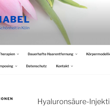
MABEL
Schönheit in Köln
Therapien
Dauerhafte Haarentfernung
Körpermodelli
omposing
Datenschutz
Kontakt
IONEN
Hyaluronsäure-Injekt