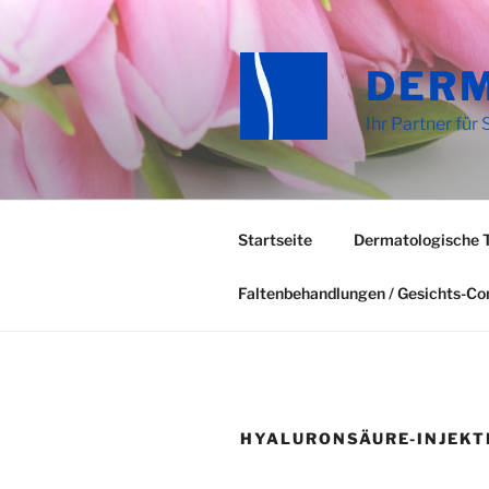
Zum
Inhalt
springen
DER
Ihr Partner für 
Startseite
Dermatologische 
Faltenbehandlungen / Gesichts-C
HYALURONSÄURE-INJEKT