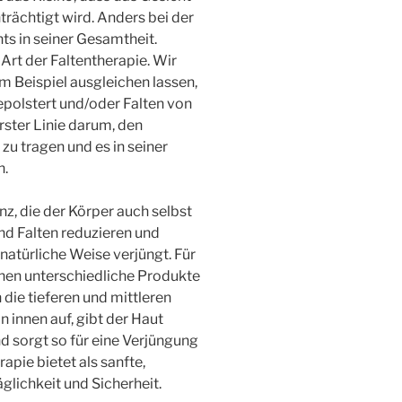
trächtigt wird. Anders bei der
s in seiner Gesamtheit.
rt der Faltentherapie. Wir
m Beispiel ausgleichen lassen,
epolstert und/oder Falten von
rster Linie darum, den
u tragen und es in seiner
n.
nz, die der Körper auch selbst
und Falten reduzieren und
natürliche Weise verjüngt. Für
hen unterschiedliche Produkte
 die tieferen und mittleren
on innen auf, gibt der Haut
 sorgt so für eine Verjüngung
apie bietet als sanfte,
glichkeit und Sicherheit.