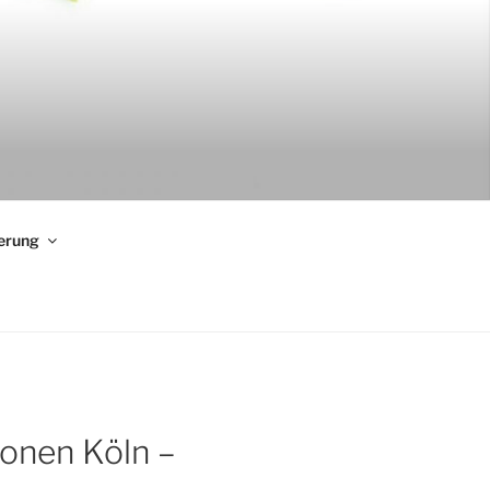
erung
ionen Köln –